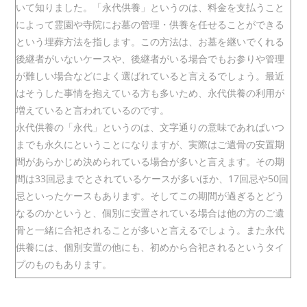
リ
いて知りました。「永代供養」というのは、料金を支払うこと
ー:
によって霊園や寺院にお墓の管理・供養を任せることができる
という埋葬方法を指します。この方法は、お墓を継いでくれる
後継者がいないケースや、後継者がいる場合でもお参りや管理
が難しい場合などによく選ばれていると言えるでしょう。最近
はそうした事情を抱えている方も多いため、永代供養の利用が
増えていると言われているのです。
永代供養の「永代」というのは、文字通りの意味であればいつ
までも永久にということになりますが、実際はご遺骨の安置期
間があらかじめ決められている場合が多いと言えます。その期
間は33回忌までとされているケースが多いほか、17回忌や50回
忌といったケースもあります。そしてこの期間が過ぎるとどう
なるのかというと、個別に安置されている場合は他の方のご遺
骨と一緒に合祀されることが多いと言えるでしょう。また永代
供養には、個別安置の他にも、初めから合祀されるというタイ
プのものもあります。