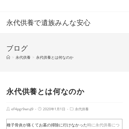
コ
ン
テ
永代供養で遺族みんな安心
ン
ツ
へ
ブログ
ス
キ
>
永代供養
>
永代供養とは何なのか
ッ
プ
永代供養とは何なのか
投
投
投
eF4pgr9wruJ9
2020年1月1日
永代供養
稿
稿
稿
者:
公
カ
開
テ
種子骨炎が痛くてお墓の掃除に行けなかった
時に永代供養につ
日:
ゴ