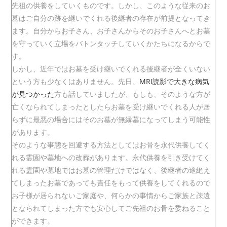
リ
先祖の供養をしていくものです。しかし、このような従来のお
ー:
墓はご自分の跡を継いでくれる後継者の存在が前提となってき
ます。自分からお子さん、お子さんからそのお子さんへとお墓
を守っていく立場をバトンタッチしていくかたちになるからで
す。
しかし、近年ではお墓を受け継いでくれる後継者が全くいない
という方も少なくはありません。先日、
MRI読影で大きな病気
が見つかった
方も話していましたが、もしも、そのような方が
亡くなられてしまったとしたらお墓を受け継いでくれる人が居
らずに最悪の場合にはそのお墓が無縁墓になってしまう可能性
があります。
そのような事態を回避する方法としてはお骨を永代供養してく
れる霊園や墓地への改葬があります。永代供養を引き受けてく
れる霊園や墓地ではお墓の管理だけではなく、後継者の途絶え
てしまったお墓であっても責任をもって供養をしてくれるので
お子様が居られないご家庭や、何らかの事情からご家族と疎遠
となられてしまった方でも安心してご先祖のお骨を委ねること
ができます。