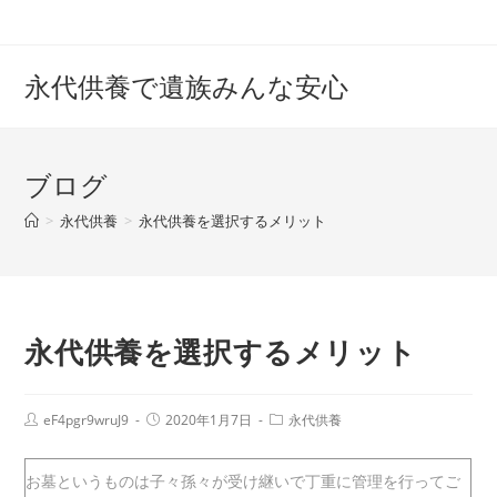
コ
ン
テ
永代供養で遺族みんな安心
ン
ツ
へ
ブログ
ス
キ
>
永代供養
>
永代供養を選択するメリット
ッ
プ
永代供養を選択するメリット
投
投
投
eF4pgr9wruJ9
2020年1月7日
永代供養
稿
稿
稿
者:
公
カ
開
テ
お墓というものは子々孫々が受け継いで丁重に管理を行ってご
日:
ゴ