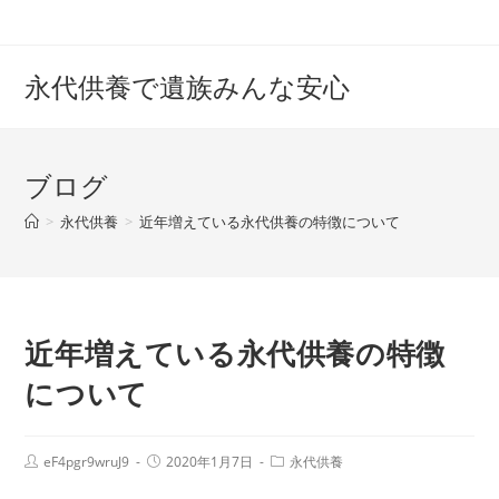
コ
ン
テ
永代供養で遺族みんな安心
ン
ツ
へ
ブログ
ス
キ
>
永代供養
>
近年増えている永代供養の特徴について
ッ
プ
近年増えている永代供養の特徴
について
投
投
投
eF4pgr9wruJ9
2020年1月7日
永代供養
稿
稿
稿
者:
公
カ