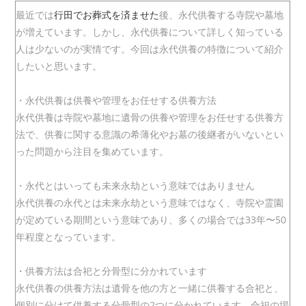
開
テ
最近では
行田でお葬式を済ませた
後、永代供養する寺院や墓地
日:
ゴ
リ
が増えています。しかし、永代供養について詳しく知っている
ー:
人は少ないのが実情です。今回は永代供養の特徴について紹介
したいと思います。
・永代供養は供養や管理をお任せする供養方法
永代供養は寺院や墓地に遺骨の供養や管理をお任せする供養方
法で、供養に関する意識の希薄化やお墓の後継者がいないとい
った問題から注目を集めています。
・永代とはいっても未来永劫という意味ではありません
永代供養の永代とは未来永劫という意味ではなく、寺院や霊園
が定めている期間という意味であり、多くの場合では33年〜50
年程度となっています。
・供養方法は合祀と分骨型に分かれています
永代供養の供養方法は遺骨を他の方と一緒に供養する合祀と、
個別に分けて供養する分骨型の2つに分かれています。合祀の場