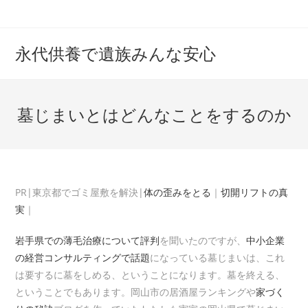
コ
ン
テ
永代供養で遺族みんな安心
ン
ツ
へ
墓じまいとはどんなことをするのか
ス
キ
ッ
プ
PR|東京都でゴミ屋敷を解決|
体の歪みをとる
｜
切開リフトの真
実
｜
岩手県での薄毛治療について評判
を聞いたのですが、
中小企業
の経営コンサルティングで話題
になっている墓じまいは、これ
は要するに墓をしめる、ということになります。墓を終える、
ということでもあります。岡山市の居酒屋ランキングや
家づく