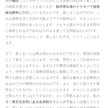
りの秘訣
ブログを作っていたわたしも実家の岡山県で墓じまい
の相談を受けたことがあります。
栃木県出身のドクターで放射
線治療科に
勤務している方からです。墓じまいなのですが、こ
れは遺骨を洗う方法や大阪エリアでの散骨など、やることにい
くつかの理由があったりします。そもそも墓がそのまま次世代
に継承されるのであればそのまま使っても問題はないのです。
それができないからこそ、墓じまいをする、ということになり
ます。
さて、墓じまいとは墓を終わらせるわけですから、更地の状態
にして返すことになります。その為、意外とそこでお金がかか
ることになりますから、まずはその費用を確認するとよいでし
ょう。伊丹市でゴミ屋敷清掃会社に勤務していたころ、同僚の
間でも随分と話題に上ったものです。墓石は撤去する必要性が
あるのでその費用がかかるわけです。また、当たり前ですが遺
骨をどうするのか、ということになります。さらにいえば自分
が死んだときにはどうするのか、という問題もあります。私の
通う
東京五反田にある会員制クリニックでも
よく話題に上りま
す。墓じまいとはこのあたりをしっかりと解決させる必要性が