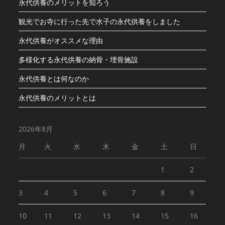
永代供養のメリットを知ろう
観光でお寺に行った先で水子の永代供養をしました
永代供養がオススメな理由
多様化する永代供養の納骨・埋骨施設
永代供養とは何なのか
永代供養のメリットとは
2026年8月
月
火
水
木
金
土
日
1
2
3
4
5
6
7
8
9
10
11
12
13
14
15
16